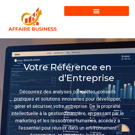
Votre Référence en
d’Entreprise
n
a
S
o
r
t
t
i
s
é
Découvrez des analyses complètes, conseils
pratiques et solutions innovantes pour développer,
gérer et sécuriser votre entreprise. De la propriété
intellectuelle à la gestion financière, en passant par le
marketing et les ressources humaines, accédez à
l’essentiel pour réussir dans un environnement