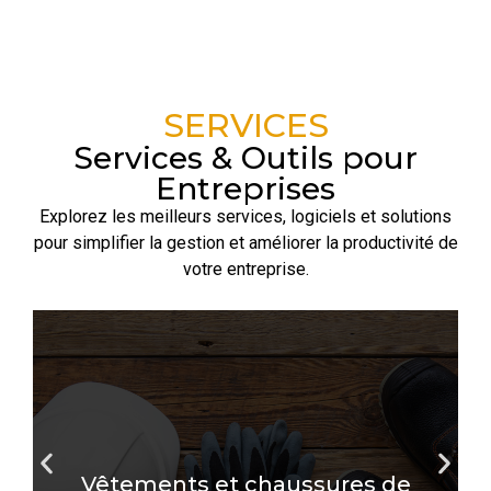
SERVICES
Services & Outils pour
Entreprises
Explorez les meilleurs services, logiciels et solutions
pour simplifier la gestion et améliorer la productivité de
votre entreprise.
La sécurité sur le lieu de travail repose autant
sur la responsabilité des employeurs que sur
Vêtements et chaussures de
la fiabilité des équipements....